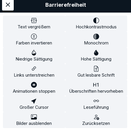
Barrierefreiheit
Hersteller-Info
Text vergrößern
Hochkontrastmodus
Farben invertieren
Monochrom
Niedrige Sättigung
Hohe Sättigung
Links unterstreichen
Gut lesbare Schrift
Animationen stoppen
Überschriften hervorheben
Diese Website verwendet Cookies, um eine bestmögliche Erfahrung
Bullwing Rahmenhalter abschließbar kurz Ø
bieten zu können.
Mehr Informationen ...
2,5-3 cm
Großer Cursor
Leseführung
Konfigurieren
Nur technisch notwendige
Alle Cookies akzeptieren
Bilder ausblenden
Zurücksetzen