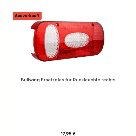
Ausverkauft
Bullwing Ersatzglas für Rückleuchte rechts
Regulärer Preis:
17,95 €