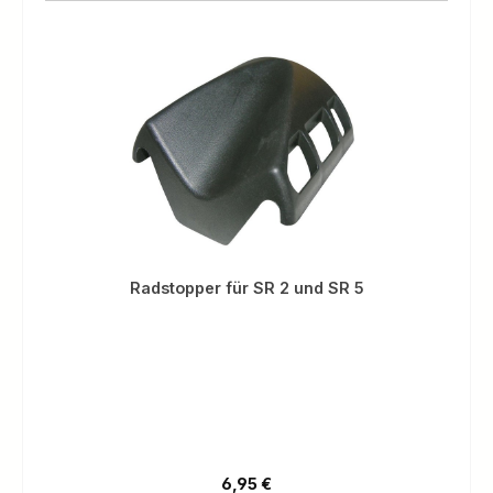
Radstopper für SR 2 und SR 5
Regulärer Preis:
6,95 €