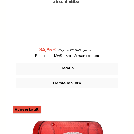
abschließbar
Verkaufspreis:
Regulärer Preis:
34,95 €
45,95 €
(23.94% gespart)
Preise inkl. MwSt. zzgl. Versandkosten
Details
Hersteller-Info
Ausverkauft