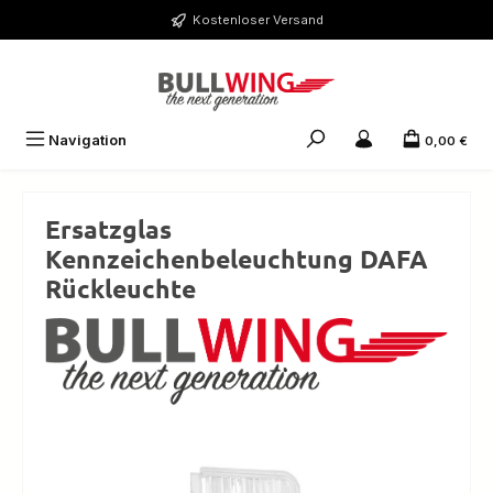
Zum Hauptinhalt springen
Kostenloser Versand
Navigation
0,00 €
Ersatzglas
Kennzeichenbeleuchtung DAFA
Rückleuchte
Bildergalerie überspringen