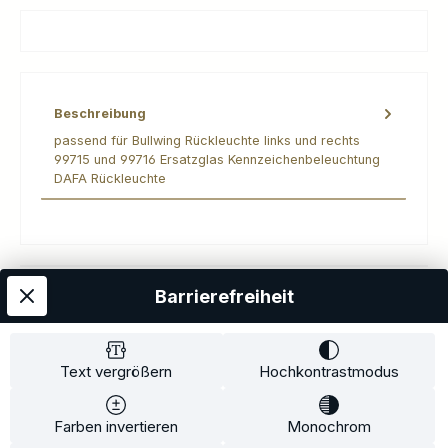
Beschreibung
passend für Bullwing Rückleuchte links und rechts
99715 und 99716 Ersatzglas Kennzeichenbeleuchtung
DAFA Rückleuchte
Barrierefreiheit
Kostenloser Versand
AGB
Datenschutz
Impressum
Kontakt
Widerrufsrecht
Widerrufsformular
Zahlung und Versand
Text vergrößern
Hochkontrastmodus
Barrierefreiheitserklärung
Farben invertieren
Monochrom
Copyright© 2020-2025 Faventis GmbH. All Rights Reserved