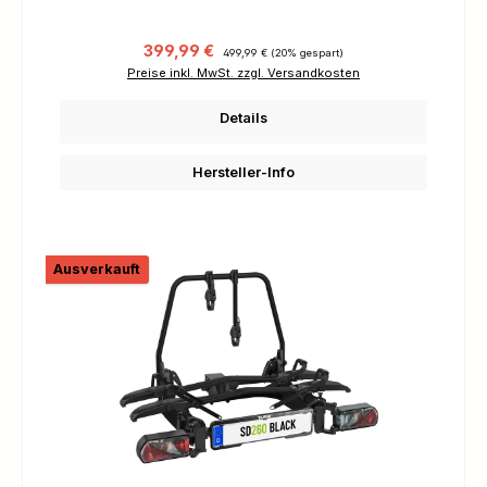
Verkaufspreis:
Regulärer Preis:
399,99 €
499,99 €
(20% gespart)
Preise inkl. MwSt. zzgl. Versandkosten
Details
Hersteller-Info
Ausverkauft