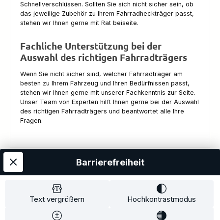
Schnellverschlüssen. Sollten Sie sich nicht sicher sein, ob
das jeweilige Zubehör zu Ihrem Fahrradheckträger passt,
stehen wir Ihnen gerne mit Rat beiseite.
Fachliche Unterstützung bei der
Auswahl des richtigen Fahrradträgers
Wenn Sie nicht sicher sind, welcher Fahrradträger am
besten zu Ihrem Fahrzeug und Ihren Bedürfnissen passt,
stehen wir Ihnen gerne mit unserer Fachkenntnis zur Seite.
Unser Team von Experten hilft Ihnen gerne bei der Auswahl
des richtigen Fahrradträgers und beantwortet alle Ihre
Fragen.
Barrierefreiheit
Kostenloser Versand
AGB
Datenschutz
Impressum
Kontakt
Widerrufsrecht
Widerrufsformular
Zahlung und Versand
Text vergrößern
Hochkontrastmodus
Barrierefreiheitserklärung