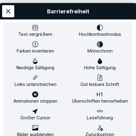
Barrierefreiheit
Kostenloser Versand
AGB
Datenschutz
Impressum
Kontakt
Widerrufsrecht
Widerrufsformular
Zahlung und Versand
Text vergrößern
Hochkontrastmodus
Barrierefreiheitserklärung
Farben invertieren
Monochrom
Copyright© 2020-2025 Faventis GmbH. All Rights Reserved
Niedrige Sättigung
Hohe Sättigung
Beratungstermin
Fahrradträger
Fahrradträgerzubehör
Alle Preise inkl. gesetzl. Mehrwertsteuer zzgl.
Versandkosten
und ggf.
Links unterstreichen
Gut lesbare Schrift
Nachnahmegebühren, wenn nicht anders angegeben.
Animationen stoppen
Überschriften hervorheben
Diese Website verwendet Cookies, um eine bestmögliche Erfahrung
bieten zu können.
Mehr Informationen ...
Großer Cursor
Leseführung
Konfigurieren
Nur technisch notwendige
Alle Cookies akzeptieren
Bilder ausblenden
Zurücksetzen