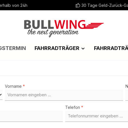
erhalb von 24h
30 Tage Geld-Zurück-Ga
GSTERMIN
FAHRRADTRÄGER
FAHRRADTR
Vorname
*
Telefon
*