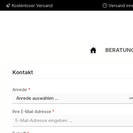
Kostenloser Versand
Versand inn
m Hauptinhalt springen
Zur Suche springen
Zur Hauptnavigation springen
BERATUN
Kontakt
Anrede
*
Ihre E-Mail-Adresse
*