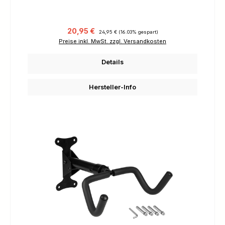
Verkaufspreis:
Regulärer Preis:
20,95 €
24,95 €
(16.03% gespart)
Preise inkl. MwSt. zzgl. Versandkosten
Details
Hersteller-Info