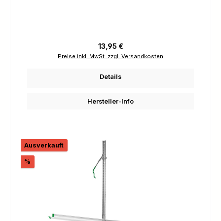
Regulärer Preis:
13,95 €
Preise inkl. MwSt. zzgl. Versandkosten
Details
Hersteller-Info
Ausverkauft
Rabatt
%