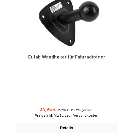
Eufab Wandhalter für Fahrradträger
Verkaufspreis:
Regulärer Preis:
24,95 €
29,95 €
(16.69% gespart)
Preise inkl. MwSt. zzgl. Versandkosten
Details