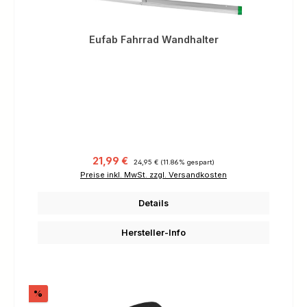
Eufab Fahrrad Wandhalter
Verkaufspreis:
Regulärer Preis:
21,99 €
24,95 €
(11.86% gespart)
Preise inkl. MwSt. zzgl. Versandkosten
Details
Hersteller-Info
Rabatt
%