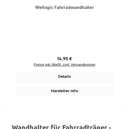
Wellogic Fahrradwandhalter
Regulärer Preis:
14,95 €
Preise inkl. MwSt. zzgl. Versandkosten
Details
Hersteller-Info
Wandhalter für Fahrradträger -