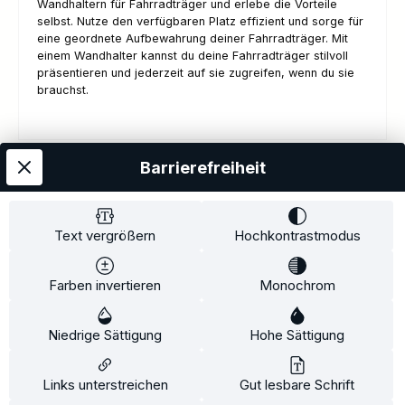
Wandhaltern für Fahrradträger und erlebe die Vorteile
selbst. Nutze den verfügbaren Platz effizient und sorge für
eine geordnete Aufbewahrung deiner Fahrradträger. Mit
einem Wandhalter kannst du deine Fahrradträger stilvoll
präsentieren und jederzeit auf sie zugreifen, wenn du sie
brauchst.
Barrierefreiheit
Kostenloser Versand
AGB
Datenschutz
Impressum
Kontakt
Widerrufsrecht
Widerrufsformular
Zahlung und Versand
Text vergrößern
Hochkontrastmodus
Barrierefreiheitserklärung
Farben invertieren
Monochrom
Copyright© 2020-2025 Faventis GmbH. All Rights Reserved
Niedrige Sättigung
Hohe Sättigung
Beratungstermin
Fahrradträger
Fahrradträgerzubehör
Alle Preise inkl. gesetzl. Mehrwertsteuer zzgl.
Versandkosten
und ggf.
Links unterstreichen
Gut lesbare Schrift
Nachnahmegebühren, wenn nicht anders angegeben.