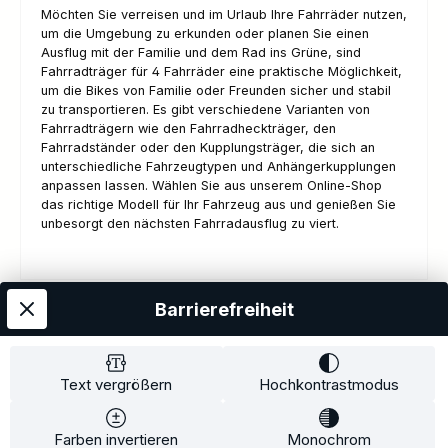
Möchten Sie verreisen und im Urlaub Ihre Fahrräder nutzen,
um die Umgebung zu erkunden oder planen Sie einen
Ausflug mit der Familie und dem Rad ins Grüne, sind
Fahrradträger für 4 Fahrräder eine praktische Möglichkeit,
um die Bikes von Familie oder Freunden sicher und stabil
zu transportieren. Es gibt verschiedene Varianten von
Fahrradträgern wie den Fahrradheckträger, den
Fahrradständer oder den Kupplungsträger, die sich an
unterschiedliche Fahrzeugtypen und Anhängerkupplungen
anpassen lassen. Wählen Sie aus unserem Online-Shop
das richtige Modell für Ihr Fahrzeug aus und genießen Sie
unbesorgt den nächsten Fahrradausflug zu viert.
Barrierefreiheit
Kostenloser Versand
AGB
Datenschutz
Impressum
Kontakt
Widerrufsrecht
Widerrufsformular
Zahlung und Versand
Text vergrößern
Hochkontrastmodus
Barrierefreiheitserklärung
Farben invertieren
Monochrom
Copyright© 2020-2025 Faventis GmbH. All Rights Reserved