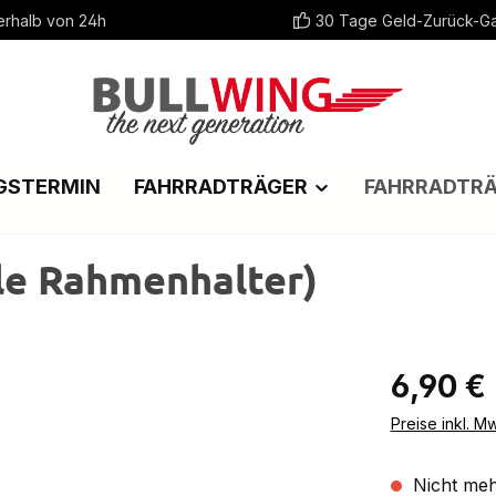
erhalb von 24h
30 Tage Geld-Zurück-Ga
GSTERMIN
FAHRRADTRÄGER
FAHRRADTR
le Rahmenhalter)
Regulärer Pr
6,90 €
Preise inkl. M
Nicht meh