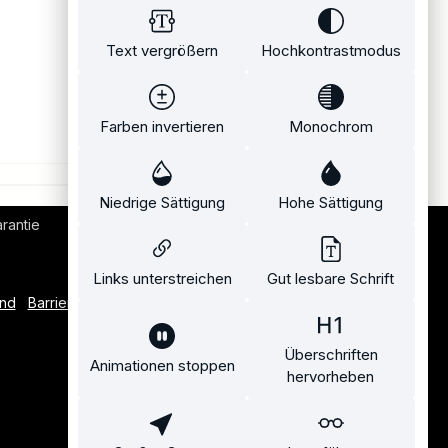
Text vergrößern
Hochkontrastmodus
Farben invertieren
Monochrom
Niedrige Sättigung
Hohe Sättigung
rantie
Bequemer Kauf auf Rechnung
Links unterstreichen
Gut lesbare Schrift
and
Barrierefreiheitserklärung
Überschriften
Animationen stoppen
hervorheben