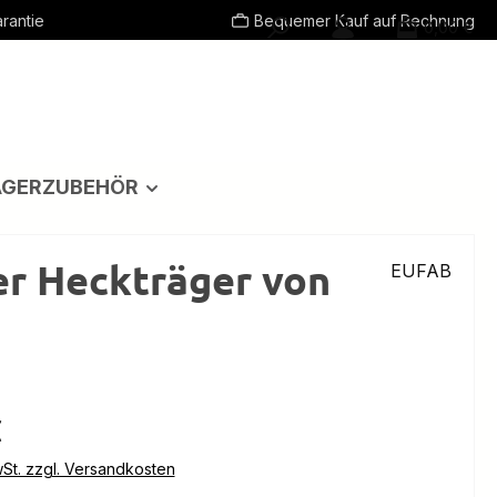
rantie
Bequemer Kauf auf Rechnung
0,00 €
ÄGERZUBEHÖR
er Heckträger von
EUFAB
eis:
€
wSt. zzgl. Versandkosten