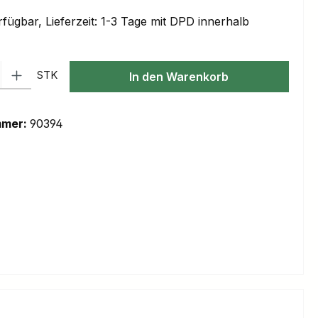
fügbar, Lieferzeit: 1-3 Tage mit DPD innerhalb
l: Gib den gewünschten Wert ein oder benutze die Schaltflächen um
STK
In den Warenkorb
mmer:
90394