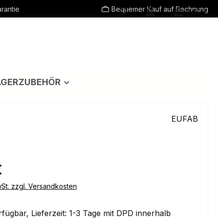
rantie
Bequemer Kauf auf Rechnung
0,00 €
ÄGERZUBEHÖR
EUFAB
eis:
€
wSt. zzgl. Versandkosten
fügbar, Lieferzeit: 1-3 Tage mit DPD innerhalb