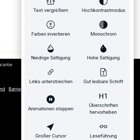
Text vergrößern
Hochkontrastmodus
Farben invertieren
Monochrom
Niedrige Sättigung
Hohe Sättigung
rantie
Bequemer Kauf auf Rechnung
Links unterstreichen
Gut lesbare Schrift
and
Barrierefreiheitserklärung
Überschriften
Animationen stoppen
hervorheben
Großer Cursor
Leseführung