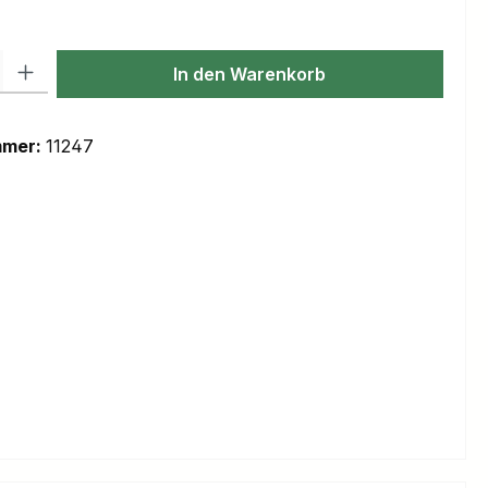
l: Gib den gewünschten Wert ein oder benutze die Schaltflächen um
In den Warenkorb
mmer:
11247