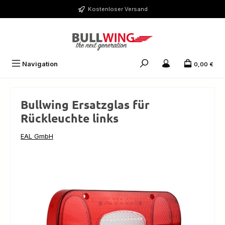
Zum Hauptinhalt springen
Kostenloser Versand
Navigation
0,00 €
Bullwing Ersatzglas für
Rückleuchte links
EAL GmbH
Bildergalerie überspringen