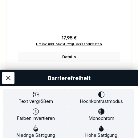
Regulärer Preis:
17,95 €
Preise inkl. MwSt. zzgl. Versandkosten
Details
Barrierefreiheit
Kostenloser Versand
AGB
Datenschutz
Impressum
Kontakt
Widerrufsrecht
Widerrufsformular
Zahlung und Versand
Text vergrößern
Hochkontrastmodus
Barrierefreiheitserklärung
Farben invertieren
Monochrom
Copyright© 2020-2025 Faventis GmbH. All Rights Reserved
Niedrige Sättigung
Hohe Sättigung