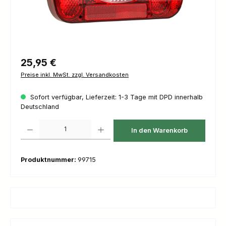
Regulärer Preis:
25,95 €
Preise inkl. MwSt. zzgl. Versandkosten
Sofort verfügbar, Lieferzeit: 1-3 Tage mit DPD innerhalb
Deutschland
Produkt Anzahl: Gib den gewünschten Wert ein oder benutze die Schaltfl
In den Warenkorb
Produktnummer:
99715