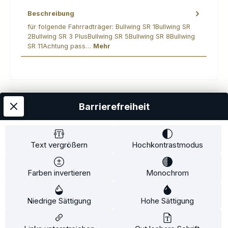
Beschreibung
für folgende Fahrradträger: Bullwing SR 1Bullwing SR
2Bullwing SR 3 PlusBullwing SR 5Bullwing SR 8Bullwing
SR 11Achtung pass…
Mehr
Barrierefreiheit
Kostenloser Versand
AGB
Datenschutz
Impressum
Kontakt
Widerrufsrecht
Widerrufsformular
Zahlung und Versand
Text vergrößern
Hochkontrastmodus
Barrierefreiheitserklärung
Farben invertieren
Monochrom
Copyright© 2020-2025 Faventis GmbH. All Rights Reserved
Niedrige Sättigung
Hohe Sättigung
Beratungstermin
Fahrradträger
Fahrradträgerzubehör
Alle Preise inkl. gesetzl. Mehrwertsteuer zzgl.
Versandkosten
und ggf.