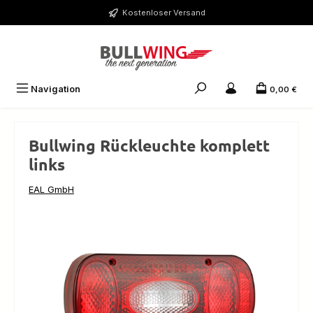
Zum Hauptinhalt springen
Kostenloser Versand
Navigation
0,00 €
Bullwing Rückleuchte komplett
links
EAL GmbH
Bildergalerie überspringen