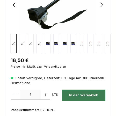
Regulärer Preis:
18,50 €
Preise inkl. MwSt. zzgl. Versandkosten
Sofort verfügbar, Lieferzeit: 1-3 Tage mit DPD innerhalb
Deutschland
Produkt Anzahl: Gib den gewünschten Wert ein oder benutze die Schaltfl
STK
In den Warenkorb
Produktnummer:
11231ONF