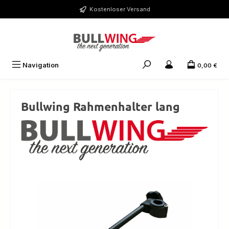
Zum Hauptinhalt springen
Kostenloser Versand
Navigation
0,00 €
Bullwing Rahmenhalter lang
Bildergalerie überspringen