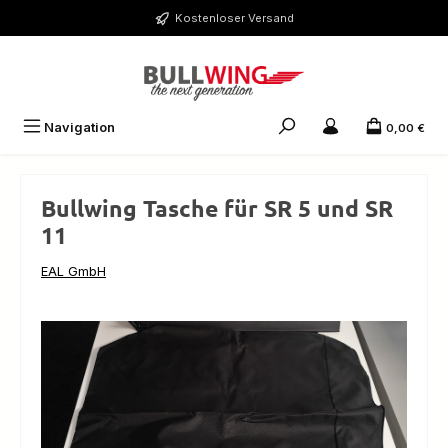
Zum Hauptinhalt springen
Kostenloser Versand
Navigation
0,00 €
Bullwing Tasche für SR 5 und SR
11
EAL GmbH
Bildergalerie überspringen