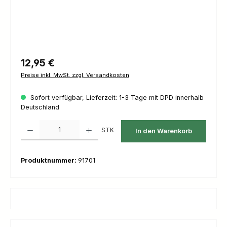
Regulärer Preis:
12,95 €
Preise inkl. MwSt. zzgl. Versandkosten
Sofort verfügbar, Lieferzeit: 1-3 Tage mit DPD innerhalb
Deutschland
Produkt Anzahl: Gib den gewünschten Wert ein oder benutze die Schaltfl
STK
In den Warenkorb
Produktnummer:
91701