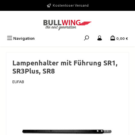
Zum Hauptinhalt springen
Kostenloser Versand
Navigation
0,00 €
Lampenhalter mit Führung SR1,
SR3Plus, SR8
EUFAB
Bildergalerie überspringen