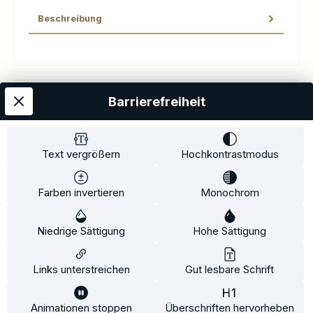
Beschreibung
Barrierefreiheit
Kostenloser Versand
AGB
Datenschutz
Impressum
Kontakt
Widerrufsrecht
Widerrufsformular
Zahlung und Versand
Text vergrößern
Hochkontrastmodus
Barrierefreiheitserklärung
Farben invertieren
Monochrom
Copyright© 2020-2025 Faventis GmbH. All Rights Reserved
Niedrige Sättigung
Hohe Sättigung
Beratungstermin
Fahrradträger
Fahrradträgerzubehör
Alle Preise inkl. gesetzl. Mehrwertsteuer zzgl.
Versandkosten
und ggf.
Links unterstreichen
Gut lesbare Schrift
Nachnahmegebühren, wenn nicht anders angegeben.
Animationen stoppen
Überschriften hervorheben
Diese Website verwendet Cookies, um eine bestmögliche Erfahrung