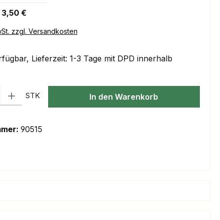
3,50 €
wSt. zzgl. Versandkosten
fügbar, Lieferzeit: 1-3 Tage mit DPD innerhalb
l: Gib den gewünschten Wert ein oder benutze die Schaltflächen um
STK
In den Warenkorb
mmer:
90515