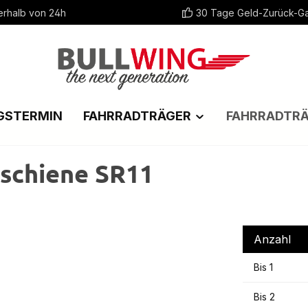
erhalb von 24h
30 Tage Geld-Zurück-Ga
GSTERMIN
FAHRRADTRÄGER
FAHRRADTR
rschiene SR11
Anzahl
Bis
1
Bis
2