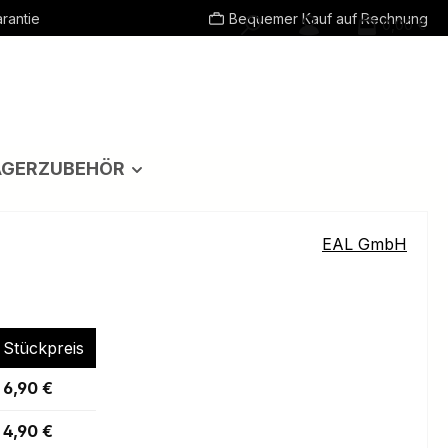
rantie
Bequemer Kauf auf Rechnung
0,00 €
ÄGERZUBEHÖR
EAL GmbH
Stückpreis
6,90 €
4,90 €