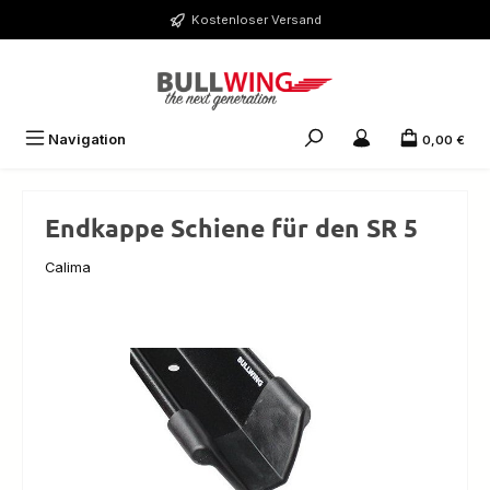
Zum Hauptinhalt springen
Kostenloser Versand
Navigation
0,00 €
Endkappe Schiene für den SR 5
Calima
Bildergalerie überspringen