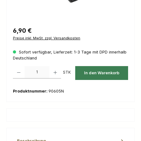
Regulärer Preis:
6,90 €
Preise inkl. MwSt. zzgl. Versandkosten
Sofort verfügbar, Lieferzeit: 1-3 Tage mit DPD innerhalb
Deutschland
Produkt Anzahl: Gib den gewünschten Wert ein oder benutze die Schaltfl
STK
In den Warenkorb
Produktnummer:
90605N
Beschreibung