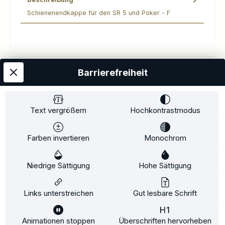
Schienenendkappe für den SR 5 und Poker - F
Barrierefreiheit
Kostenloser Versand
AGB
Datenschutz
Impressum
Kontakt
Widerrufsrecht
Widerrufsformular
Zahlung und Versand
Text vergrößern
Hochkontrastmodus
Barrierefreiheitserklärung
Farben invertieren
Monochrom
Copyright© 2020-2025 Faventis GmbH. All Rights Reserved
Niedrige Sättigung
Hohe Sättigung
Beratungstermin
Fahrradträger
Fahrradträgerzubehör
Alle Preise inkl. gesetzl. Mehrwertsteuer zzgl.
Versandkosten
und ggf.
Links unterstreichen
Gut lesbare Schrift
Nachnahmegebühren, wenn nicht anders angegeben.
Animationen stoppen
Überschriften hervorheben
Diese Website verwendet Cookies, um eine bestmögliche Erfahrung