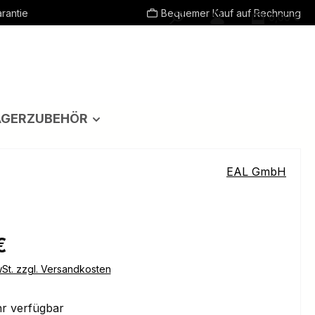
rantie
Bequemer Kauf auf Rechnung
0,00 €
ÄGERZUBEHÖR
EAL GmbH
eis:
€
wSt. zzgl. Versandkosten
r verfügbar