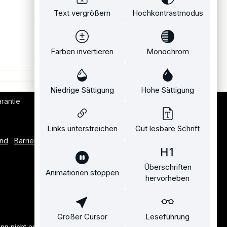
Text vergrößern
Hochkontrastmodus
Farben invertieren
Monochrom
Niedrige Sättigung
Hohe Sättigung
rantie
Bequemer Kauf auf Rechnung
Links unterstreichen
Gut lesbare Schrift
and
Barrierefreiheitserklärung
Überschriften
Animationen stoppen
hervorheben
Großer Cursor
Leseführung
n nicht anders angegeben.