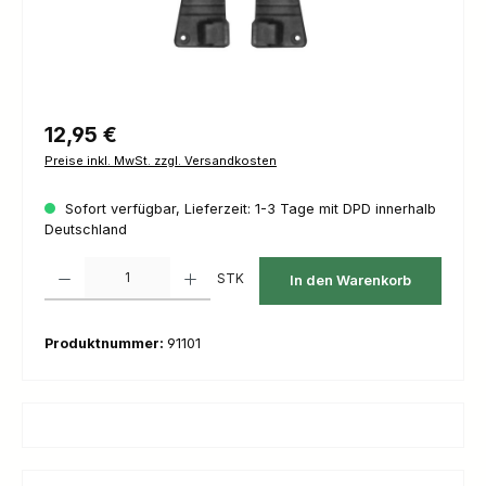
Regulärer Preis:
12,95 €
Preise inkl. MwSt. zzgl. Versandkosten
Sofort verfügbar, Lieferzeit: 1-3 Tage mit DPD innerhalb
Deutschland
Produkt Anzahl: Gib den gewünschten Wert ein oder benutze die Schaltfl
STK
In den Warenkorb
Produktnummer:
91101