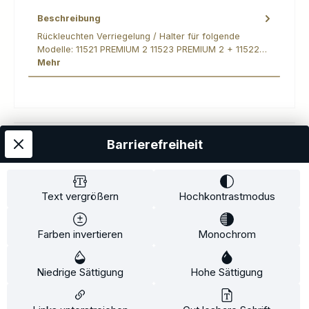
Beschreibung
Rückleuchten Verriegelung / Halter für folgende
Modelle: 11521 PREMIUM 2 11523 PREMIUM 2 + 11522…
Mehr
Barrierefreiheit
Kostenloser Versand
AGB
Datenschutz
Impressum
Kontakt
Widerrufsrecht
Widerrufsformular
Zahlung und Versand
Text vergrößern
Hochkontrastmodus
Barrierefreiheitserklärung
Farben invertieren
Monochrom
Copyright© 2020-2025 Faventis GmbH. All Rights Reserved
Niedrige Sättigung
Hohe Sättigung
Beratungstermin
Fahrradträger
Fahrradträgerzubehör
Alle Preise inkl. gesetzl. Mehrwertsteuer zzgl.
Versandkosten
und ggf.