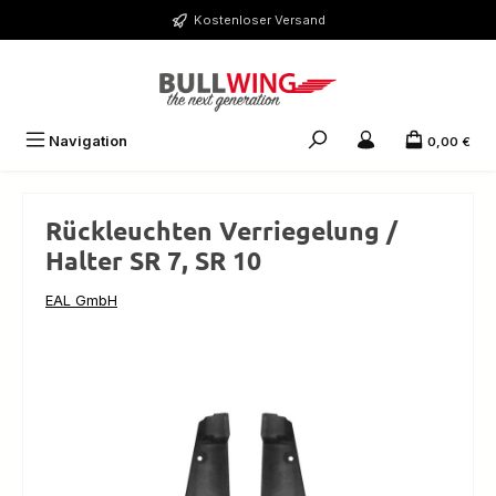
Zum Hauptinhalt springen
Kostenloser Versand
Navigation
0,00 €
Rückleuchten Verriegelung /
Halter SR 7, SR 10
EAL GmbH
Bildergalerie überspringen