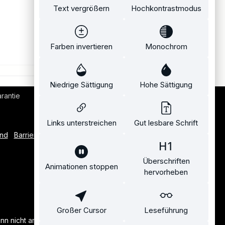
Text vergrößern
Hochkontrastmodus
Farben invertieren
Monochrom
Niedrige Sättigung
Hohe Sättigung
rantie
Bequemer Kauf auf Rechnung
Links unterstreichen
Gut lesbare Schrift
and
Barrierefreiheitserklärung
Überschriften
Animationen stoppen
hervorheben
Großer Cursor
Leseführung
n nicht anders angegeben.