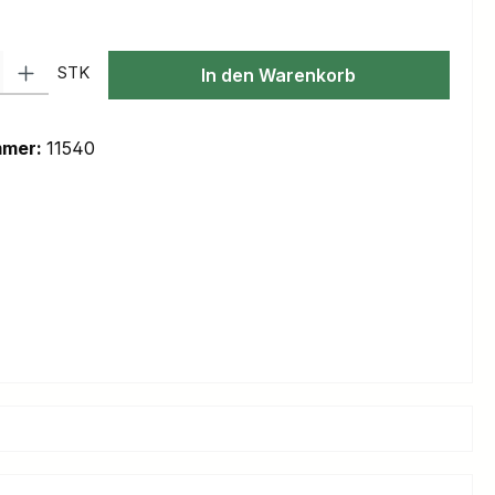
l: Gib den gewünschten Wert ein oder benutze die Schaltflächen um
STK
In den Warenkorb
mmer:
11540