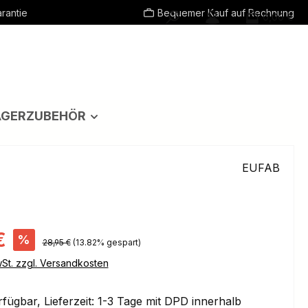
rantie
Bequemer Kauf auf Rechnung
0,00 €
ÄGERZUBEHÖR
EUFAB
s:
€
%
Regulärer Preis:
28,95 €
(13.82% gespart)
wSt. zzgl. Versandkosten
fügbar, Lieferzeit: 1-3 Tage mit DPD innerhalb