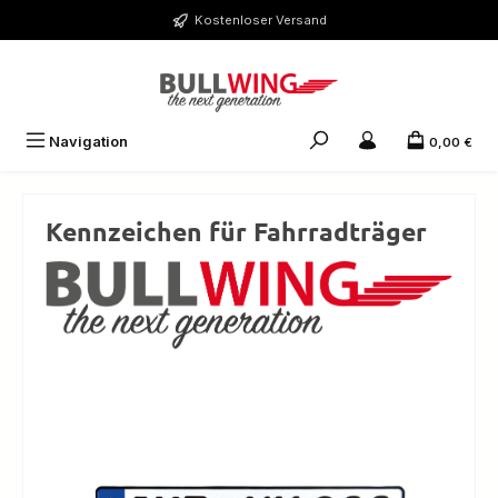
Zum Hauptinhalt springen
Kostenloser Versand
Navigation
0,00 €
Kennzeichen für Fahrradträger
Bildergalerie überspringen