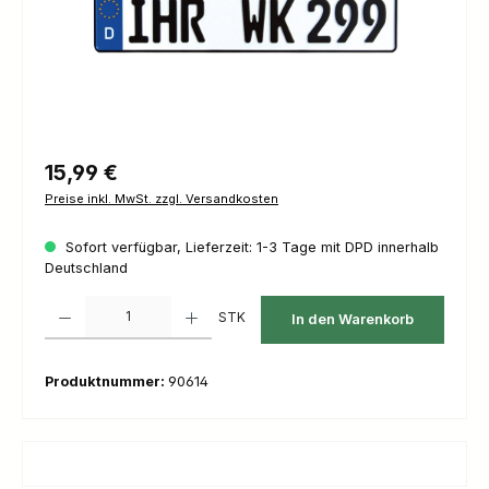
Regulärer Preis:
15,99 €
Preise inkl. MwSt. zzgl. Versandkosten
Sofort verfügbar, Lieferzeit: 1-3 Tage mit DPD innerhalb
Deutschland
Produkt Anzahl: Gib den gewünschten Wert ein oder benutze die Schaltfl
STK
In den Warenkorb
Produktnummer:
90614