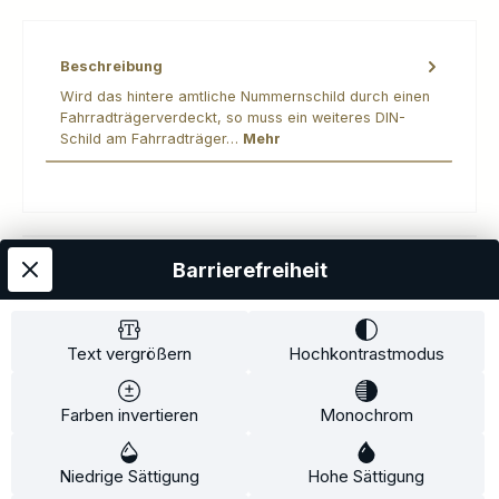
Beschreibung
Wird das hintere amtliche Nummernschild durch einen
Fahrradträgerverdeckt, so muss ein weiteres DIN-
Schild am Fahrradträger…
Mehr
Barrierefreiheit
Kostenloser Versand
AGB
Datenschutz
Impressum
Kontakt
Widerrufsrecht
Widerrufsformular
Zahlung und Versand
Text vergrößern
Hochkontrastmodus
Barrierefreiheitserklärung
Farben invertieren
Monochrom
Copyright© 2020-2025 Faventis GmbH. All Rights Reserved
Niedrige Sättigung
Hohe Sättigung
Beratungstermin
Fahrradträger
Fahrradträgerzubehör