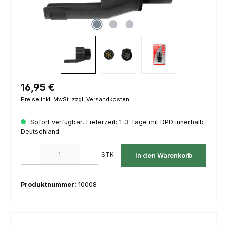
Regulärer Preis:
16,95 €
Preise inkl. MwSt. zzgl. Versandkosten
Sofort verfügbar, Lieferzeit: 1-3 Tage mit DPD innerhalb
Deutschland
Produkt Anzahl: Gib den gewünschten Wert ein oder benutze die Schaltfl
STK
In den Warenkorb
Produktnummer:
10008