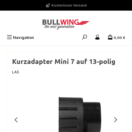
Zum Hauptinhalt springen
Kostenloser Versand
Navigation
0,00 €
Kurzadapter Mini 7 auf 13-polig
LAS
Bildergalerie überspringen