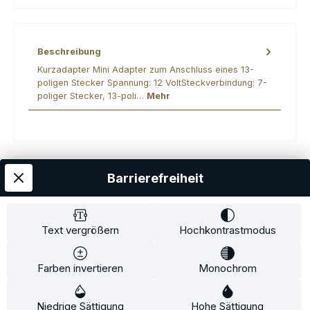
Beschreibung
Kurzadapter Mini Adapter zum Anschluss eines 13-
poligen Stecker Spannung: 12 VoltSteckverbindung: 7-
poliger Stecker, 13-poli…
Mehr
Barrierefreiheit
Kostenloser Versand
AGB
Datenschutz
Impressum
Kontakt
Widerrufsrecht
Widerrufsformular
Zahlung und Versand
Text vergrößern
Hochkontrastmodus
Barrierefreiheitserklärung
Farben invertieren
Monochrom
Copyright© 2020-2025 Faventis GmbH. All Rights Reserved
Niedrige Sättigung
Hohe Sättigung