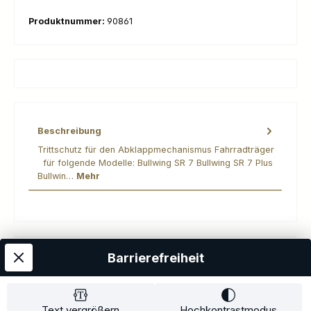
Produktnummer:
90861
Beschreibung
Trittschutz für den Abklappmechanismus Fahrradträger
für folgende Modelle: Bullwing SR 7 Bullwing SR 7 Plus
Bullwin…
Mehr
Barrierefreiheit
Kostenloser Versand
AGB
Datenschutz
Impressum
Kontakt
Widerrufsrecht
Widerrufsformular
Zahlung und Versand
Text vergrößern
Hochkontrastmodus