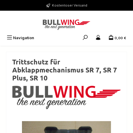
Zum Hauptinhalt springen
Kostenloser Versand
Navigation
0,00 €
Trittschutz für
Abklappmechanismus SR 7, SR 7
Plus, SR 10
Bildergalerie überspringen