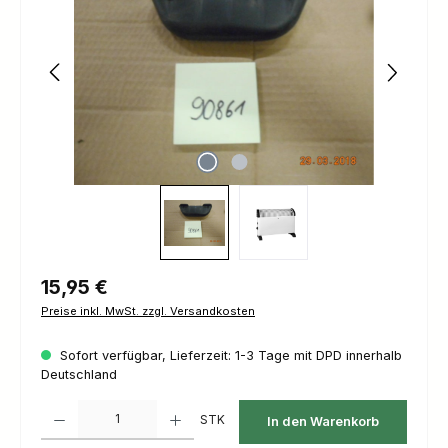
Regulärer Preis:
15,95 €
Preise inkl. MwSt. zzgl. Versandkosten
Sofort verfügbar, Lieferzeit: 1-3 Tage mit DPD innerhalb
Deutschland
Produkt Anzahl: Gib den gewünschten Wert ein oder benutze die Schaltfl
STK
In den Warenkorb