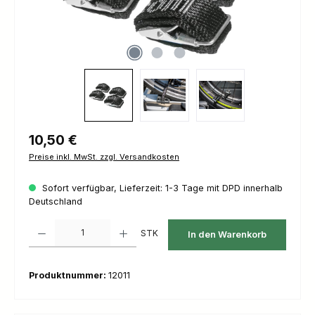
Regulärer Preis:
10,50 €
Preise inkl. MwSt. zzgl. Versandkosten
Sofort verfügbar, Lieferzeit: 1-3 Tage mit DPD innerhalb
Deutschland
Produkt Anzahl: Gib den gewünschten Wert ein oder benutze die Schaltfl
STK
In den Warenkorb
Produktnummer:
12011