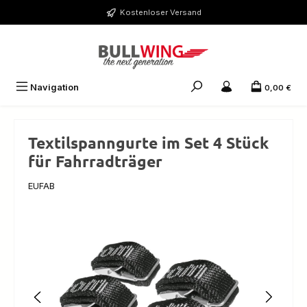
Zum Hauptinhalt springen
Kostenloser Versand
Navigation
0,00 €
Textilspanngurte im Set 4 Stück
für Fahrradträger
EUFAB
Bildergalerie überspringen