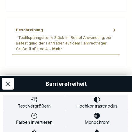
Beschreibung
Textilspanngurte, 4 Stück im Beutel Anwendung: zur
Befestigung der Fahrräder auf dem Fahrradträger
Größe (LxB): ca.4…
Mehr
Barrierefreiheit
Kostenloser Versand
AGB
Datenschutz
Impressum
Kontakt
Widerrufsrecht
Widerrufsformular
Zahlung und Versand
Text vergrößern
Hochkontrastmodus
Barrierefreiheitserklärung
Farben invertieren
Monochrom
Copyright© 2020-2025 Faventis GmbH. All Rights Reserved