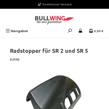
Zum Hauptinhalt springen
Kostenloser Versand
Navigation
0,00 €
Radstopper für SR 2 und SR 5
EUFAB
Bildergalerie überspringen