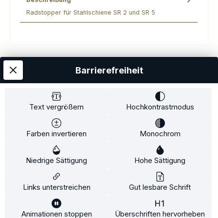
Radstopper für Stahlschiene SR 2 und SR 5
Barrierefreiheit
Kostenloser Versand
AGB
Datenschutz
Impressum
Kontakt
Widerrufsrecht
Widerrufsformular
Zahlung und Versand
Text vergrößern
Hochkontrastmodus
Barrierefreiheitserklärung
Farben invertieren
Monochrom
Copyright© 2020-2025 Faventis GmbH. All Rights Reserved
Niedrige Sättigung
Hohe Sättigung
Beratungstermin
Fahrradträger
Fahrradträgerzubehör
Alle Preise inkl. gesetzl. Mehrwertsteuer zzgl.
Versandkosten
und ggf.
Links unterstreichen
Gut lesbare Schrift
Nachnahmegebühren, wenn nicht anders angegeben.
Animationen stoppen
Überschriften hervorheben
Diese Website verwendet Cookies, um eine bestmögliche Erfahrung