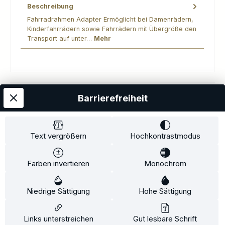
Beschreibung
Fahrradrahmen Adapter Ermöglicht bei Damenrädern,
Kinderfahrrädern sowie Fahrrädern mit Übergröße den
Transport auf unter…
Mehr
Barrierefreiheit
Kostenloser Versand
AGB
Datenschutz
Impressum
Kontakt
Widerrufsrecht
Widerrufsformular
Zahlung und Versand
Text vergrößern
Hochkontrastmodus
Barrierefreiheitserklärung
Farben invertieren
Monochrom
Copyright© 2020-2025 Faventis GmbH. All Rights Reserved
Niedrige Sättigung
Hohe Sättigung
Beratungstermin
Fahrradträger
Fahrradträgerzubehör
Alle Preise inkl. gesetzl. Mehrwertsteuer zzgl.
Versandkosten
und ggf.
Links unterstreichen
Gut lesbare Schrift
Nachnahmegebühren, wenn nicht anders angegeben.