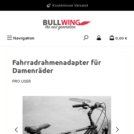
Zum Hauptinhalt springen
Kostenloser Versand
Navigation
0,00 €
Fahrradrahmenadapter für
Damenräder
PRO USER
Bildergalerie überspringen