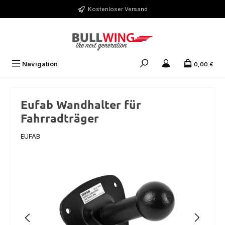
Zum Hauptinhalt springen
Kostenloser Versand
Navigation
0,00 €
Eufab Wandhalter für
Fahrradträger
EUFAB
Bildergalerie überspringen