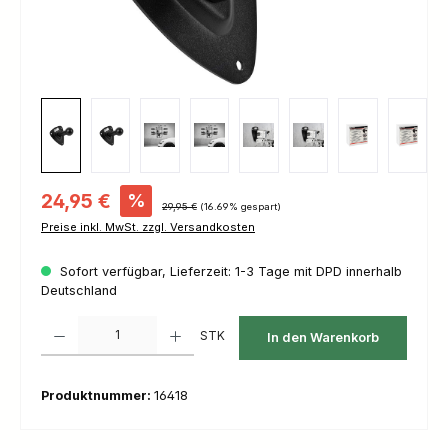
Verkaufspreis:
24,95 €
%
Regulärer Preis:
29,95 €
(16.69% gespart)
Preise inkl. MwSt. zzgl. Versandkosten
Sofort verfügbar, Lieferzeit: 1-3 Tage mit DPD innerhalb
Deutschland
Produkt Anzahl: Gib den gewünschten Wert ein oder benutze die Schaltfl
STK
In den Warenkorb
Produktnummer:
16418