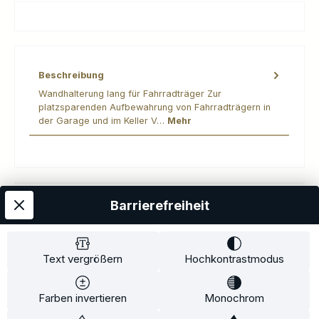
Beschreibung
Wandhalterung lang für Fahrradträger Zur
platzsparenden Aufbewahrung von Fahrradträgern in
der Garage und im Keller V…
Mehr
Barrierefreiheit
Kostenloser Versand
AGB
Datenschutz
Impressum
Kontakt
Widerrufsrecht
Widerrufsformular
Zahlung und Versand
Text vergrößern
Hochkontrastmodus
Barrierefreiheitserklärung
Farben invertieren
Monochrom
Copyright© 2020-2025 Faventis GmbH. All Rights Reserved