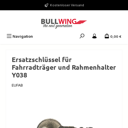
Zum Hauptinhalt springen
Kostenloser Versand
Navigation
0,00 €
Ersatzschlüssel für
Fahrradträger und Rahmenhalter
Y038
EUFAB
Bildergalerie überspringen