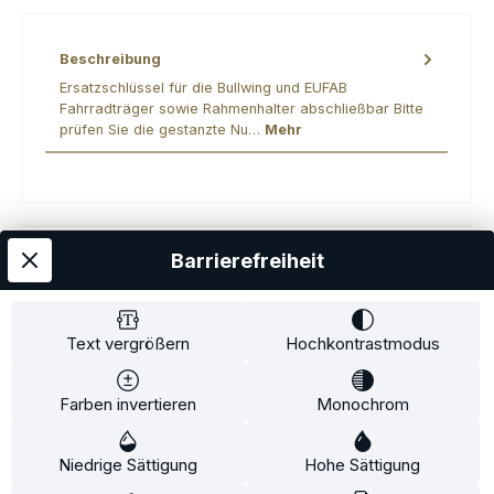
Beschreibung
Ersatzschlüssel für die Bullwing und EUFAB
Fahrradträger sowie Rahmenhalter abschließbar Bitte
prüfen Sie die gestanzte Nu…
Mehr
Barrierefreiheit
Kostenloser Versand
AGB
Datenschutz
Impressum
Kontakt
Widerrufsrecht
Widerrufsformular
Zahlung und Versand
Text vergrößern
Hochkontrastmodus
Barrierefreiheitserklärung
Farben invertieren
Monochrom
Copyright© 2020-2025 Faventis GmbH. All Rights Reserved
Niedrige Sättigung
Hohe Sättigung
Beratungstermin
Fahrradträger
Fahrradträgerzubehör