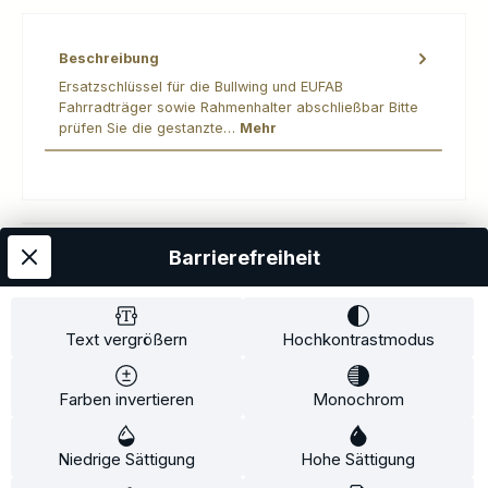
Beschreibung
Ersatzschlüssel für die Bullwing und EUFAB
Fahrradträger sowie Rahmenhalter abschließbar Bitte
prüfen Sie die gestanzte…
Mehr
Barrierefreiheit
Kostenloser Versand
AGB
Datenschutz
Impressum
Kontakt
Widerrufsrecht
Widerrufsformular
Zahlung und Versand
Text vergrößern
Hochkontrastmodus
Barrierefreiheitserklärung
Farben invertieren
Monochrom
Copyright© 2020-2025 Faventis GmbH. All Rights Reserved
Niedrige Sättigung
Hohe Sättigung
Beratungstermin
Fahrradträger
Fahrradträgerzubehör