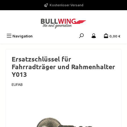
Zum Hauptinhalt springen
Kostenloser Versand
Navigation
0,00 €
Ersatzschlüssel für
Fahrradträger und Rahmenhalter
Y013
EUFAB
Bildergalerie überspringen