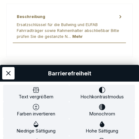
Beschreibung
Ersatzschlüssel für die Bullwing und EUFAB
Fahrradträger sowie Rahmenhalter abschließbar Bitte
prüfen Sie die gestanzte N…
Mehr
Barrierefreiheit
Kostenloser Versand
AGB
Datenschutz
Impressum
Kontakt
Widerrufsrecht
Widerrufsformular
Zahlung und Versand
Text vergrößern
Hochkontrastmodus
Barrierefreiheitserklärung
Farben invertieren
Monochrom
Copyright© 2020-2025 Faventis GmbH. All Rights Reserved
Niedrige Sättigung
Hohe Sättigung
Beratungstermin
Fahrradträger
Fahrradträgerzubehör