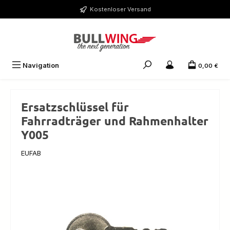
Zum Hauptinhalt springen
Kostenloser Versand
Navigation
0,00 €
Ersatzschlüssel für
Fahrradträger und Rahmenhalter
Y005
EUFAB
Bildergalerie überspringen