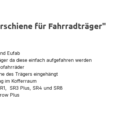
rschiene für Fahrradträger"
und Eufab
ger da diese einfach aufgefahren werden
rofahrräder
ene des Trägers eingehängt
ng im Kofferraum
 SR1, SR3 Plus, SR4 und SR8
Crow Plus