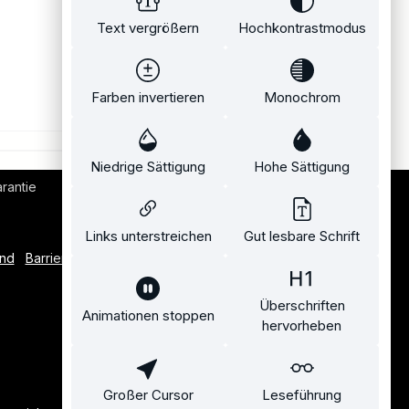
Text vergrößern
Hochkontrastmodus
Farben invertieren
Monochrom
Niedrige Sättigung
Hohe Sättigung
rantie
Bequemer Kauf auf Rechnung
Links unterstreichen
Gut lesbare Schrift
and
Barrierefreiheitserklärung
Überschriften
Animationen stoppen
hervorheben
Großer Cursor
Leseführung